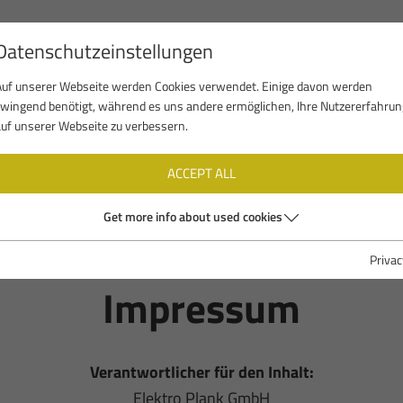
Datenschutzeinstellungen
TEAM
SEDE
ATTIVITÀ
REFERENZE
N
Auf unserer Webseite werden Cookies verwendet. Einige davon werden
zwingend benötigt, während es uns andere ermöglichen, Ihre Nutzererfahrun
auf unserer Webseite zu verbessern.
ACCEPT ALL
Get more info about used cookies
Privac
Impressum
Verantwortlicher für den Inhalt:
Elektro Plank GmbH