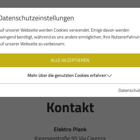
Datenschutzeinstellungen
AM
STANDORT
LEISTUNGEN
REFERENZEN
Auf unserer Webseite werden Cookies verwendet. Einige davon werden
zwingend benötigt, während es uns andere ermöglichen, Ihre Nutzererfahrun
auf unserer Webseite zu verbessern.
ALLE AKZEPTIEREN
Mehr über die genutzten Cookies erfahren
Datenschut
Kontakt
Elektro Plank
Karerseestraße 95 Via Carezza